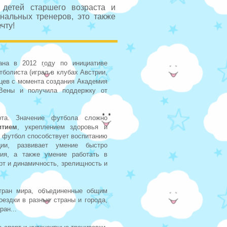
 детей старшего возраста и
нальных тренеров, это также
ечту!
на в 2012 году по инициативе
болиста (играл в клубах Австрии,
яцев с момента создания Академия
Вены и получила поддержку от
та. Значение футбола сложно
итием
, укреплением здоровья и
, футбол способствует воспитанию
ции, развивает умение быстро
ния, а также умение работать в
рт и динамичность, зрелищность и
тран мира, объединенные общим
оездки в разные страны и города,
ран...