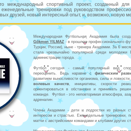
то международный спортивный проект, созданный для
о еженедельные тренировки под руководством профессио
вых друзей, новый интересный опыт, и, возможно, новую м
Международная Футбольная Академия была созда
Gökmen YILMAZ
- в прошлом профессионального фут
Турции, России), ныне - тренера Академии. За 6 мес
стала чрезвычайно популярной среди молодежи 
администрации города.
Футбол сегодня - самый популярный вид спор
переоценить. Ведь наравне с
физическим разв
развитием выносливости организма, силы и ловкости
волевых качеств
, инициативы, скорости реак
ориентироваться в обстановке и принимать реше
команде.
Футбол - это неповторимая атмосфера, аза
адреналин.
Члены Академии - дети и подростки из разных с
интересом и страстью. Еженедельные тренировки, п
матчи с австрийскими командами и клубами других ст