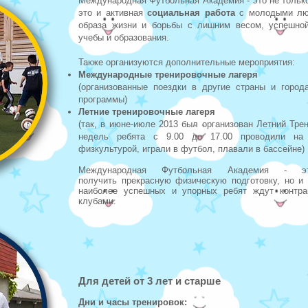
Международная Футбольная Академия - это не только
это и
активная
социальная работа
с молодыми люд
образа жизни и борьбы с лишним весом, успешной
учебы и образования.
Также организуются дополнительные мероприятия:
Международные тренировочные лагеря
(организованные поездки в другие страны и города
программы)
Летние тренировочные лагеря
(так, в июне-июле 2013 был организован Летний Трен
недель ребята с 9.00 до 17.00 проводили на
физкультурой, играли в футбол, плавали в бассейне)
Международная Футбольная Академия - э
получить прекрасную физическую подготовку, но и
наиболее успешных и упорных ребят ждут контр
клубами.
Для детей от 3 лет и старше
Дни и часы тренировок: