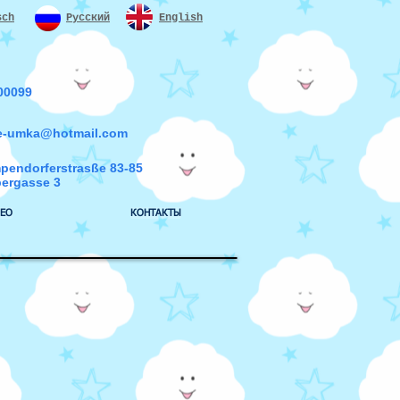
sch
Русский
English
 00099
e
-
umka@hotmail.com
pendorferstrasße 83-85
bergasse 3
ЕО
КОНТАКТЫ