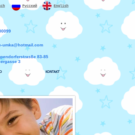
sch
Русский
English
 00099
e
-
umka@hotmail.com
pendorferstrasße 83-85
bergasse 3
O
KONTAKT