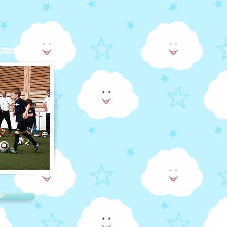
rasse, 1d
U