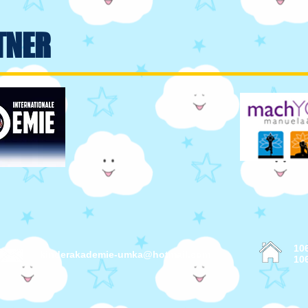
TNER
10
kinderakademie-umka@hotmail.com
10