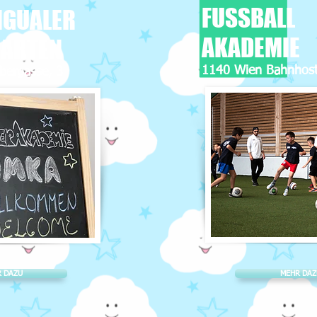
FUSSBALL
NGUALER
AKADEMIE
GARTEN
1140 Wien Bahnhost
bergasse, 3
 DAZU
MEHR DAZ