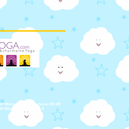
60 Wien Gumpendorferstr 83-85
60 Wien Garbergasse 3